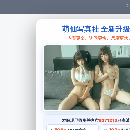
© 
萌仙写真社 全新升
内容更全、访问更快、尺度更大
8371212
本站现已收集并发布
张高清
500+
100+
coser合集
知名