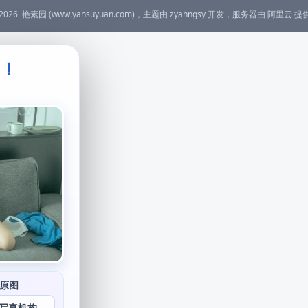
2026
艳素园
(www.yansuyuan.com)，主题由
zyahngsy
开发，服务器由
阿里云
提
级！
。
原图
写真机构