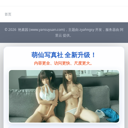
首页
© 2026
艳素园
(www.yansuyuan.com)，主题由
zyahngsy
开发，服务器由
阿
里云
提供。
萌仙写真社 全新升级！
内容更全、访问更快、尺度更大。