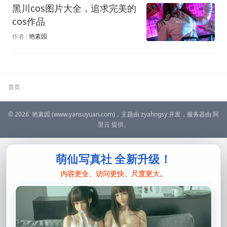
黑川cos图片大全，追求完美的
cos作品
作者 :
艳素园
首页
© 2026
艳素园
(www.yansuyuan.com)，主题由
zyahngsy
开发，服务器由
阿
里云
提供。
萌仙写真社 全新升级！
内容更全、访问更快、尺度更大。