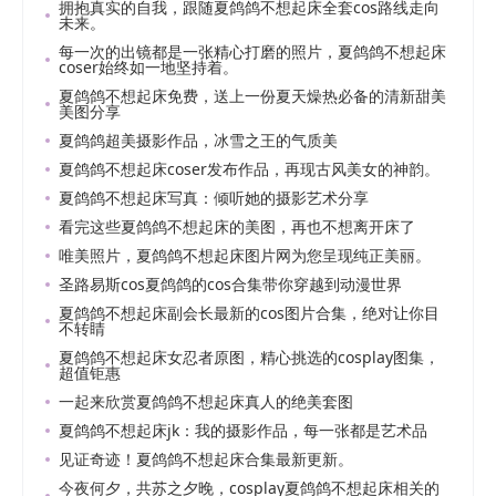
拥抱真实的自我，跟随夏鸽鸽不想起床全套cos路线走向
未来。
每一次的出镜都是一张精心打磨的照片，夏鸽鸽不想起床
coser始终如一地坚持着。
夏鸽鸽不想起床免费，送上一份夏天燥热必备的清新甜美
美图分享
夏鸽鸽超美摄影作品，冰雪之王的气质美
夏鸽鸽不想起床coser发布作品，再现古风美女的神韵。
夏鸽鸽不想起床写真：倾听她的摄影艺术分享
看完这些夏鸽鸽不想起床的美图，再也不想离开床了
唯美照片，夏鸽鸽不想起床图片网为您呈现纯正美丽。
圣路易斯cos夏鸽鸽的cos合集带你穿越到动漫世界
夏鸽鸽不想起床副会长最新的cos图片合集，绝对让你目
不转睛
夏鸽鸽不想起床女忍者原图，精心挑选的cosplay图集，
超值钜惠
一起来欣赏夏鸽鸽不想起床真人的绝美套图
夏鸽鸽不想起床jk：我的摄影作品，每一张都是艺术品
见证奇迹！夏鸽鸽不想起床合集最新更新。
今夜何夕，共苏之夕晚，cosplay夏鸽鸽不想起床相关的