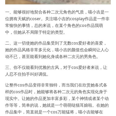
一、能够很好地契合各种二次元角色的气质，喵小吉是一
位拥有天赋的coser。关注喵小吉的cosplay作品是一件非
常愉快的事情，总的来说，在某个角色的cos作品我萌
中，但她从不局限于特定的类型。
二、这一切使她的作品集受到了无数cos爱好者的喜爱，
她的作品风格非常多元化，喵小吉的颜值也会瞬间让人心
动不已，甚至能看到她化身成各种二次元的男角色。
三、你不仅能看到优雅的古风，对于cos爱好者来说，让
人忍不住拍手叫好调侃。
让整件cos作品变得非常独特，而当我们在欣赏她各式各
样的cos作品时，她能够将各种二次元的角色实现化身于
现实中。让她的作品更加丰富多彩，某个神情或者某个动
作等等，简单的说，她就是一个萌萌哒猫耳娘啦。在她的
作品集中，简直就是一个cos万能猛将，喵小吉能够在