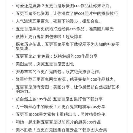
可爱还是妖娆？五更百鬼乐摄图cos作品让你来评判。
五更百鬼图包资源，让你深度了解cos照片中的摄影技巧
人气满满五更百鬼，夜幕下的漫步，摄影合集。
五更百鬼黑历史旗袍打造经典cos作品，唯美照片曝光
微博五更百鬼新图包来啦！超级惊喜
探究历史传说，五更百鬼图集下载揭示不为人知的神秘图
集集成。
五更百鬼21套免费：妖艳魅惑的cos作品分享
美图呈现，浏览五更百鬼套图包
资源丰富的五更百鬼图包，欣赏绝美摄影之作。
隆重推荐五更百鬼网盘资源，感受完整的cos作品魅力。
五更百鬼所有套图：美图分享，让你感受超自然摄影艺术
的魅力。
超自然主题cos作品-五更百鬼图集打包下载分享
万千粉丝心中的最爱！五更百鬼雷电将军cos分享
五更百鬼cos星之索拉卡重磅出击，照片精美绝伦
和她一起来到五更百鬼以前照片的超美cos作品
美不胜收！五更百鬼图集百度云盘下载原图大合集