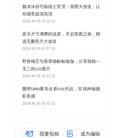
蠢沫沫创可贴战士笑哭：原图大放送，让
你感受超清高清
2024 年 05 月 20 日
原天夕子沸腾的温度，开启美图之旅，精
选无删照片大放送
2024 年 05 月 07 日
野兽绳艺与香草喵帕帕瑜伽，分享我独一
无二的cos图片
2024 年 05 月 23 日
菌烨tako重坦全新cos作品，呈现神秘摄
影美感
2024 年 05 月 02 日
我要投稿
成为编辑