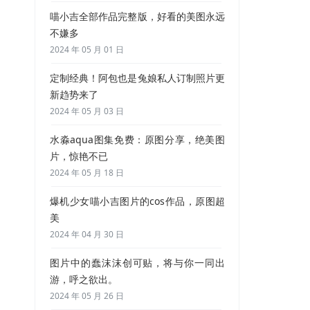
喵小吉全部作品完整版，好看的美图永远
不嫌多
2024 年 05 月 01 日
定制经典！阿包也是兔娘私人订制照片更
新趋势来了
2024 年 05 月 03 日
水淼aqua图集免费：原图分享，绝美图
片，惊艳不已
2024 年 05 月 18 日
爆机少女喵小吉图片的cos作品，原图超
美
2024 年 04 月 30 日
图片中的蠢沫沫创可贴，将与你一同出
游，呼之欲出。
2024 年 05 月 26 日