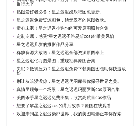
当行天下
贴图爱好者必备：星之迟迟娱乐吧图包更新。
星之迟迟免费资源图包，绝无仅有的原图收录。
童心未泯！星之迟迟小狗勾的可爱原图照片合集
定制专属，感受“星之迟迟圣路易斯cos酱”唯美风韵
星之迟迟几岁的摄影作品分享
稀缺资源大放送：星之迟迟全部资源原图奉上
星之迟迟亿万图景图，重现经典原图合集
失眠？抵御压力？星之迟迟免费下载美图图包助你快速放
松
别让灰暗浸没你，星之迟迟优图库带你探寻世界之美。
真情呈现每一个场景，星之迟迟玛丽罗斯cos原图合集
美图杀手星之迟迟免费图集，欣赏高质量cos作品
想要了解星之迟迟cos的背后故事？原图在线观看
欢迎来到星之迟迟柴郡世界，我的美图精选正等你探索